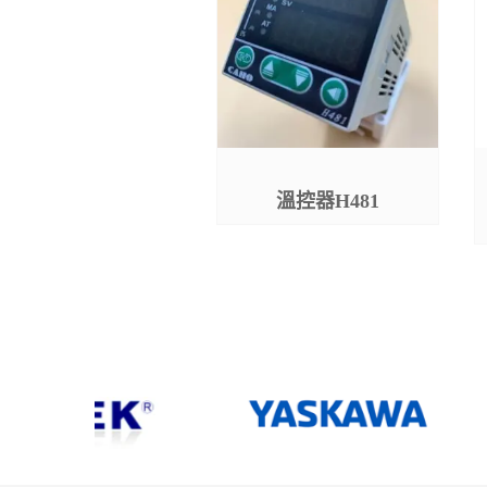
士林電機 | SC3系列
溫控器H481
高性能簡易型變頻器