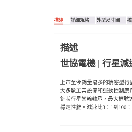
描述
詳細規格
外型尺寸圖
檔
描述
世協電機 |
行星減
上市至今銷量最多的精密型行星
大多數工業設備和運動控制應
針狀行星齒輪軸承，最大框號達
穩定性能。減速比3：1到100：