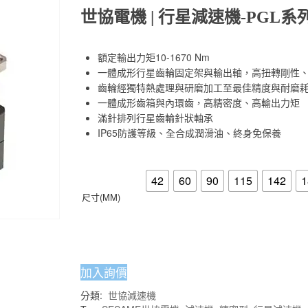
世協電機 | 行星減速機-PGL系
額定輸出力矩10-1670 Nm
一體成形行星齒輪固定架與輸出軸，高扭轉剛性
齒輪經獨特熱處理與研磨加工至最佳精度與耐磨
一體成形齒箱與內環齒，高精密度、高輸出力矩
滿針排列行星齒輪針狀軸承
IP65防護等級、全合成潤滑油、終身免保養
42
60
90
115
142
1
尺寸(MM)
加入詢價
分類:
世協減速機