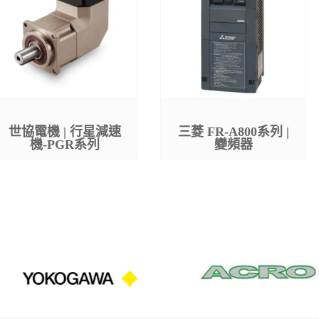
世協電機 | 行星減速
三菱 FR-A800系列 |
機-PGR系列
變頻器