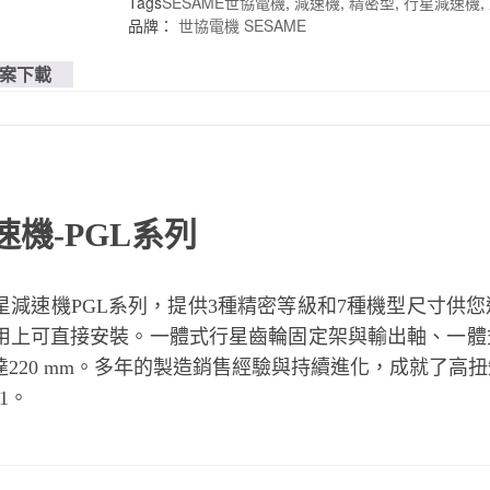
Tags
SESAME世協電機
,
減速機
,
精密型
,
行星減速機
,
品牌：
世協電機 SESAME
案下載
速機-PGL系列
減速機PGL系列，提供3種精密等級和7種機型尺寸供
用上可直接安裝。一體式行星齒輪固定架與輸出軸、一體
220 mm。多年的製造銷售經驗與持續進化，成就了高
1。