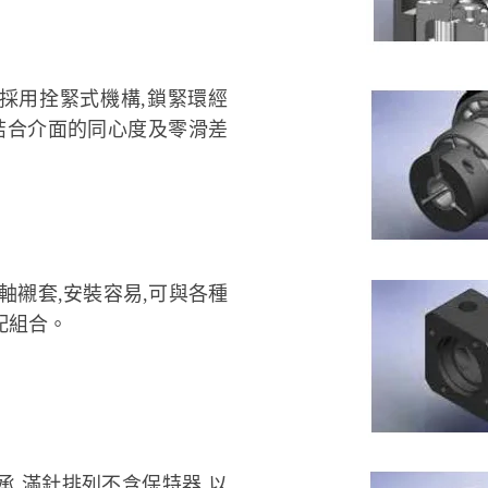
採用拴緊式機構,鎖緊環經
結合介面的同心度及零滑差
軸襯套,安裝容易,可與各種
配組合。
,滿針排列不含保特器,以