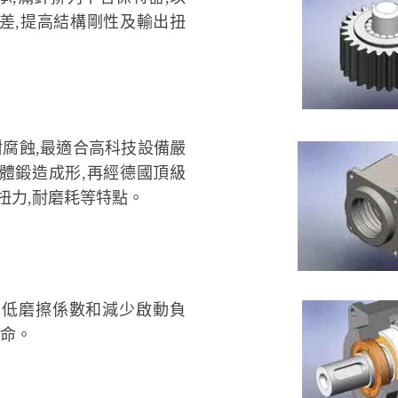
差,提高結構剛性及輸出扭
耐腐蝕,最適合高科技設備嚴
體鍛造成形,再經德國頂級
扭力,耐磨耗等特點。
最低磨擦係數和減少啟動負
壽命。