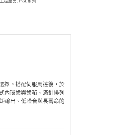
工控產品
,
PGL系列
您選擇。搭配伺服馬達後，於
式內環齒與齒箱、滿針排列
扭矩輸出、低噪音與長壽命的