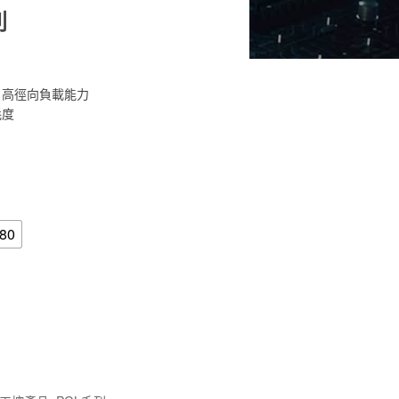
列
、高徑向負載能力
耗度
80