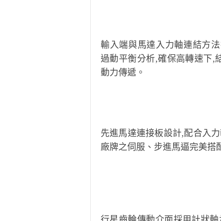
輸入端與馬達入力軸連結方法
過動平衡分析,確保高轉速下,
動力傳遞。
先進馬達連接板設計,配合入力
廠牌之伺服、步進馬逼完美搭
行星齒輪傳動介面採用計狀軸承