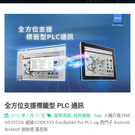
全方位支援標籤型 PLC 通訊
2022 年 7 月 20 日
最新消息
,
技術通報
Tags:
人機介面
HMI
WEINTEK
威綸
CODESYS
EasyBuilder Pro
PLC
tag
西門子
Rockwell
Beckhoff
施耐德
基恩斯