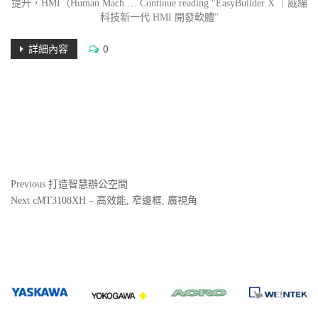
提升，HMI（Human Mach … Continue reading "EasyBuilder X ｜威綸
科技新一代 HMI 開發軟體"
詳細內容
0
文
Previous
Previous
打造智慧辦公空間
Post
Next
Next
cMT3108XH – 高效能, 窄邊框, 廣視角
章
Post
導
覽