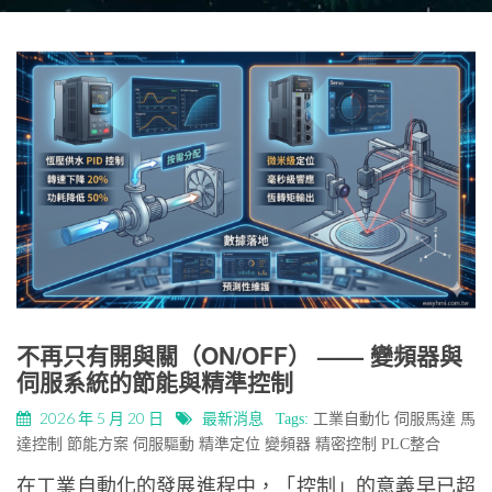
不再只有開與關（ON/OFF） —— 變頻器與
伺服系統的節能與精準控制
2026 年 5 月 20 日
最新消息
Tags:
工業自動化
伺服馬達
馬
達控制
節能方案
伺服驅動
精準定位
變頻器
精密控制
PLC整合
在工業自動化的發展進程中，「控制」的意義早已超