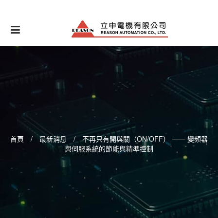
Skip
to
content
首頁
/
最新消息
/
不再只有開與關（ON/OFF） —— 變頻器
與伺服系統的節能與精準控制