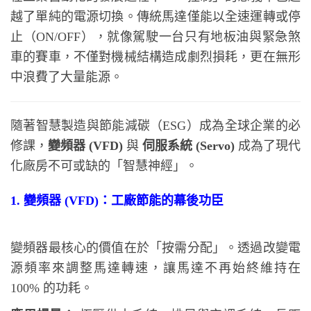
越了單純的電源切換。傳統馬達僅能以全速運轉或停
止（ON/OFF），就像駕駛一台只有地板油與緊急煞
車的賽車，不僅對機械結構造成劇烈損耗，更在無形
中浪費了大量能源。
隨著智慧製造與節能減碳（ESG）成為全球企業的必
修課，
變頻器 (VFD)
與
伺服系統 (Servo)
成為了現代
化廠房不可或缺的「智慧神經」。
1. 變頻器 (VFD)：工廠節能的幕後功臣
變頻器最核心的價值在於「按需分配」。透過改變電
源頻率來調整馬達轉速，讓馬達不再始終維持在
100% 的功耗。