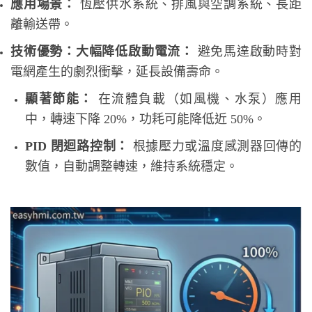
應用場景：
恆壓供水系統、排風與空調系統、長距
離輸送帶。
技術優勢：
大幅降低啟動電流：
避免馬達啟動時對
電網產生的劇烈衝擊，延長設備壽命。
顯著節能：
在流體負載（如風機、水泵）應用
中，轉速下降 20%，功耗可能降低近 50%。
PID 閉迴路控制：
根據壓力或溫度感測器回傳的
數值，自動調整轉速，維持系統穩定。