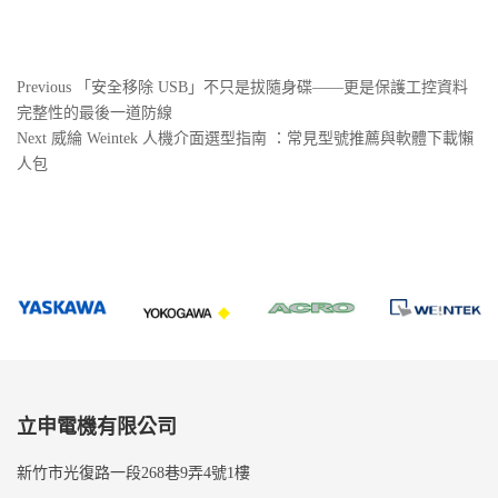
文
Previous
Previous
「安全移除 USB」不只是拔隨身碟——更是保護工控資料
Post
完整性的最後一道防線
章
Next
Next
威綸 Weintek 人機介面選型指南 ：常見型號推薦與軟體下載懶
導
Post
人包
覽
立申電機有限公司
新竹市光復路一段268巷9弄4號1樓