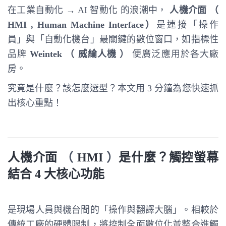
在工業自動化 → AI 智動化 的浪潮中，
人機介面 （
HMI , Human Machine Interface
）
是連接「操作
員」與「自動化機台」最關鍵的數位窗口，如指標性
品牌
Weintek （ 威綸人機 ）
便廣泛應用於各大廠
房。
究竟是什麼？該怎麼選型？本文用 3 分鐘為您快速抓
出核心重點！
人機介
面
（
HMI
）
是什
麼？觸控螢幕
結合 4 大核心功能
是現場人員與機台間的「操作與翻譯大腦」。相較於
傳統工廠的硬體限制，將控制全面數位化並整合進觸