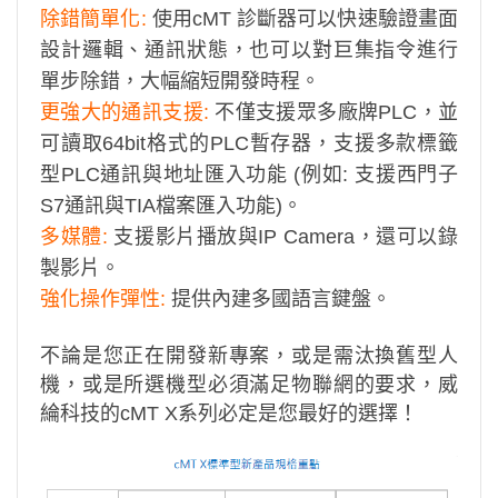
除錯簡單化:
使⽤cMT 診斷器可以快速驗證畫⾯
設計邏輯、通訊狀態，也可以對巨集指令進⾏
單步除錯，⼤幅縮短開發時程。
更強⼤的通訊⽀援:
不僅⽀援眾多廠牌PLC，並
可讀取64bit格式的PLC暫存器，⽀援多款標籤
型PLC通訊與地址匯入功能 (例如: ⽀援⻄⾨⼦
S7通訊與TIA檔案匯入功能)。
多媒體:
⽀援影片播放與IP Camera，還可以錄
製影片。
強化操作彈性:
提供內建多國語⾔鍵盤。
不論是您正在開發新專案，或是需汰換舊型⼈
機，或是所選機型必須滿⾜物聯網的要求，威
綸科技的cMT X系列必定是您最好的選擇！