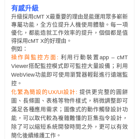
有感升級
升級採⽤cMT X最重要的理由是能運⽤眾多嶄新
專屬功能，全⽅位提升⼈機使⽤體驗。每⼀項
優化，都能造就⼯作效率的提升，個個都是值
得採⽤cMT X的好理由。
例如：
操作與監控⽅⾯:
利⽤⾏動裝置app – cMT
Viewer搭配監控模式即可監控⼤量設備；利⽤
WebView功能即可使⽤瀏覽器輕鬆進⾏遠端監
控。
化繁為簡設的UX/UI設計:
提供更完整的圓餅
圖、⻑條圖、表格等物件樣式，稍微調整即可
滿⾜各種應⽤需求；圖像式的動作觸發設計功
能，可以取代較為複雜難懂的巨集指令設計，
除了可以縮短系統開發時間之外，更可以有效
簡化後續維護⼯作。