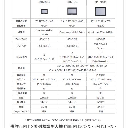
備註: cMT X系列標準型⼈機介⾯cMT2078X、cMT2108X、