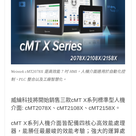
Weintek cMT2078X 是高效能 7 吋 HMI，人機介面適用於自動化控
制、PLC 整合以及工廠智慧化。
威綸科技將開始銷售三款cMT X系列標準型⼈機
介⾯: cMT2078X、cMT2108X、cMT2158X。
cMT X系列⼈機介⾯皆配備四核⼼⾼效能處理
器，能勝任最嚴峻的效能考驗；強⼤的運算處