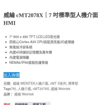
威綸 cMT2078X｜7 吋標準型人機介面
HMI
7″ 800 x 480 TFT LCD,LED背光燈
四核心Cortex-A35 CPU搭配高性能3D處理器
無風扇冷卻系統
內建4GB儲存記憶體及萬年曆
內建電源隔離
NEMA4/IP66面板防護等級
加入詢價
分類:
威綸 WEINTEK人機介面
,
cMT X系列
,
標準型
Tags
7吋
,
人機介面
,
cMT2078X
,
威綸 Weintek
品牌：
威綸 Weintek
描述
詳細規格
檔案下載