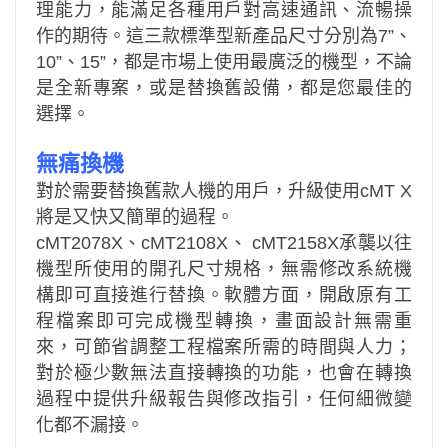
理能⼒，能滿⾜各種⽤⼾對⾼速通訊、流暢操
作的期待。這三款標準型新產品尺⼨分別為7”、
10”、15”，都是市場上使⽤最廣泛的機型，不論
是全新專案，或是替換舊設備，都是您最佳的
選擇。
無痛換機
對於需要替換舊款⼈機的⽤⼾，升級使⽤cMT X
將是⼜快⼜簡單的過程。
cMT2078X、cMT2108X、 cMT2158X承襲以往
機型所使⽤的開孔尺⼨規格，無需修改系統機
構即可直接進⾏替換。軟體⽅⾯，開啟原有⼯
程檔案即可完成機型轉換，畫⾯設計無需重
來，可節省調整⼯程檔案所需的時間與⼈⼒；
對於極少數無法直接轉換的功能，也會在轉換
過程中提供升級報告與修改指引，任何細微變
化都不漏接。