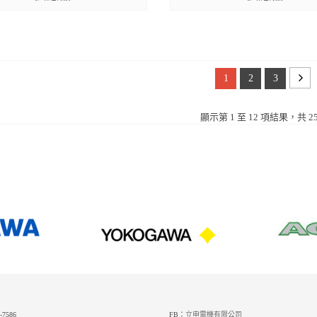
1
2
3
顯示第 1 至 12 項結果，共 2
-7586
FB：
立申電機有限公司