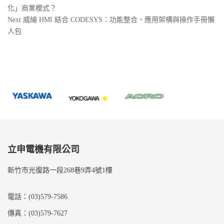
Post
化」商業模式？
章
Next
Next
威綸 HMI 結合 CODESYS：功能整合、應用架構與操作手冊懶
導
Post
人包
覽
立申電機有限公司
新竹市光復路一段268巷9弄4號1樓
電話：(03)579-7586
傳真：(03)579-7627