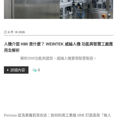
6 月
18
2026
人機介面 HMI 是什麼？ WEINTEK 威綸人機 功能與智慧工廠應
用全解析
解析HMI功能與選型，威綸人機實現智慧製造。
詳細內容
0
文
Previous
Previous
從洗車機到洗衣店：如何利用工業級 HMI 打造高效「無人