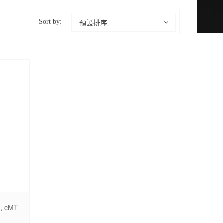
預設排序
Sort by:
面
,
cMT