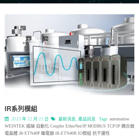
IR系列模組
2023 年 12 月 25 日
最新消息
,
產品訊息
Tags:
automation
WEINTEK
威綸
自動化
Coupler
EtherNet/IP
MODBUS TCP/IP
耦合器
電晶體
iR-ETN40P
繼電器
iR-ETN40R
IO模組
抗干擾性