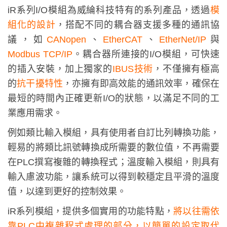
iR系列I/O模組為威綸科技特有的系列產品，透過
模
組化的設計
，搭配不同的耦合器支援多種的通訊協
議
，如
CANopen
、
EtherCAT
、
EtherNet/IP
與
Modbus TCP/IP
。耦合器所連接的I/O模組，可快速
的插入安裝，加上獨家的
IBUS技術
，不僅擁有極高
的
抗干擾特性
，亦擁有即高效能的通訊效率，確保在
最短的時間內正確更新I/O的狀態，以滿足不同的工
業應用需求。
例如類比輸入模組，具有使用者自訂比列轉換功能，
輕易的將類比訊號轉換成所需要的數位值，不再需要
在PLC撰寫複雜的轉換程式；溫度輸入模組，則具有
輸入慮波功能，讓系統可以得到較穩定且平滑的溫度
值，以達到更好的控制效果。
iR系列模組，提供多個實用的功能特點，
將以往需依
靠PLC中複雜程式處理的部分，以簡單的設定取代