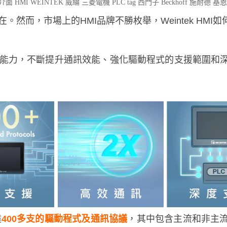
介面
HMI
WEINTEK
威綸
三菱電機
PLC
tag
西門子
Beckhoff
施耐德
基恩
然而，市場上的HMI品牌不勝枚舉，Weintek HMI
如
訊能力，不斷提升通訊效能、強化驅動程式的支援範圍和
達
400多支的驅動程式及通訊協議
，其中包含主流和非主