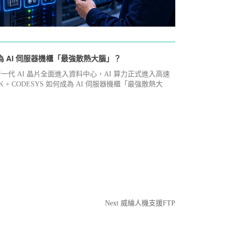
5 月
20
2
如何成為 AI 伺服器機櫃「最強散熱大腦」？
不再只有開
00 與新一代 AI 晶片全面進入資料中心，AI 算力正式進入高速
探討變頻
WEINTEK + CODESYS 如何成為 AI 伺服器機櫃「最強散熱大
精準定位
詳細內
Next
Next
威綸人機支援FTP
Post