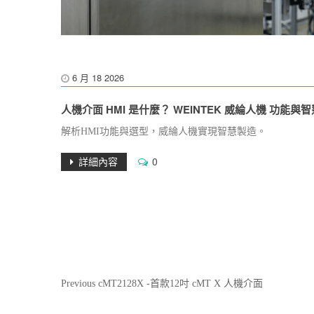
6 月
18
2026
人機介面 HMI 是什麼？ WEINTEK 威綸人機 功能
解析HMI功能與選型，威綸人機實現智慧製造。
詳細內容
0
文
Previous
Previous
cMT2128X -首款12吋 cMT X 人機介面
Post
章