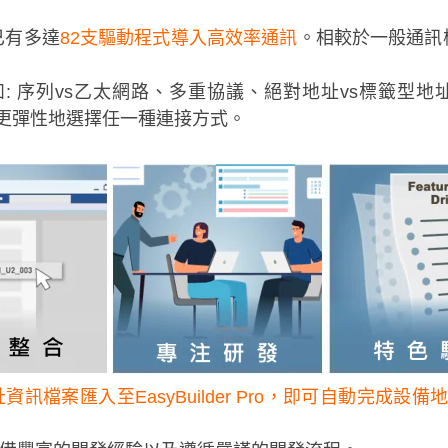
已有多達
82支驅動程式導入高效率通訊
。相較於一般通訊
如: 序列vs乙太網路、多重協議、絕對地址vs標籤型地
更彈性地選擇任一種連接方式。
檔案匯入至EasyBuilder Pro，即可自動完成設