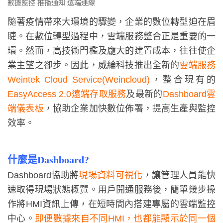
數據監控
推播通知
遠端連線
隨著疫情帶來⼤環境的驟變，企業的數位轉型迫在眉
睫。在數位轉型過程中，雲端服務整合正是重要的⼀
環。
然而，高技術門檻及龐大的建置成本，往往使企
業主望之卻步。因此，威綸科技推出全新的
雲端服務
Weintek Cloud Service(Weincloud)
，整合現有的
EasyAccess 2.0遠端存取服務
及最新的
Dashboard雲
端儀表板
，協助企業加快數位佈署，提⾼⽣產與監控
效率。
什麼是Dashboard?
Dashboard協助將
現場資料可視化
，讓管理⼈員能快
速取得現場狀態概覽。⽤⼾開通服務後，簡單幾步操
作將HMI資訊上傳，在短時間內搭建專屬的雲端監控
中⼼。
即便數據來⾃不同HMI，也都能顯⽰於同⼀個