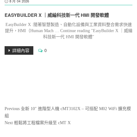
8 月
04
2026
EASYBUILDER X ｜威綸科技新一代 HMI 開發軟體
EasyBuilder X :隨著智慧製造、自動化設備與工業資料整合需求快速
提升，HMI（Human Mach … Continue reading "EasyBuilder X ｜威綸
科技新一代 HMI 開發軟體"
詳細內容
0
文
Previous
Previous
全新 10″ 進階型人機 cMT3102X – 可搭配 M02 WiFi 擴充模
Post
組
章
Next
Next
輕鬆將工程檔案升級至 cMT X
導
Post