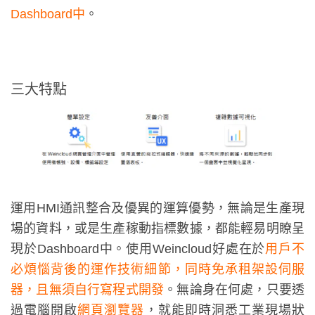
Dashboard中
。
三⼤特點
運⽤HMI通訊整合及優異的運算優勢，無論是⽣產現
場的資料，或是⽣產稼動指標數據，都能輕易明瞭呈
現於Dashboard中。使⽤Weincloud好處在於
⽤⼾不
必煩惱背後的運作技術細節，同時免承租架設伺服
器，且無須⾃⾏寫程式開發
。無論⾝在何處，只要透
過電腦開啟
網⾴瀏覽器
，就能即時洞悉⼯業現場狀