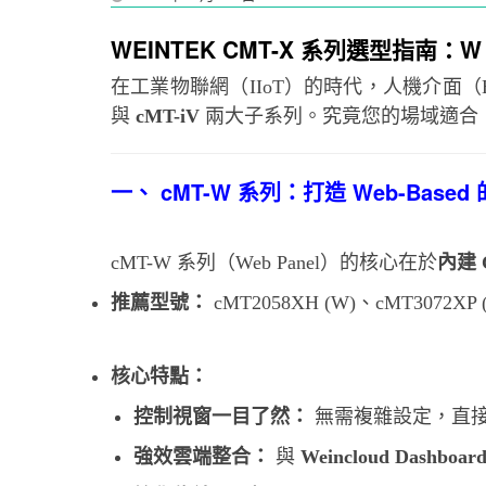
WEINTEK CMT-X 系列選型指南：
在工業物聯網（IIoT）的時代，人機介面（H
與
cMT-iV
兩大子系列。究竟您的場域適合「
一、 cMT-W 系列：打造 Web-Based 的
cMT-W 系列（Web Panel）的核心在於
內建 
推薦型號：
cMT2058XH (W)、cMT3072XP 
核心特點：
控制視窗一目了然：
無需複雜設定，直接連通 
強效雲端整合：
與
Weincloud Dashboar