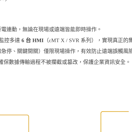
筆電連動，無論在現場或遠端皆能即時操作。
時監控多達
6 台 HMI
（cMT X / SVR 系列），實現真正
如急停、關鍵開關）僅限現場操作，有效防止遠端誤觸風
確保數據傳輸過程不被攔截或篡改，保護企業資訊安全。