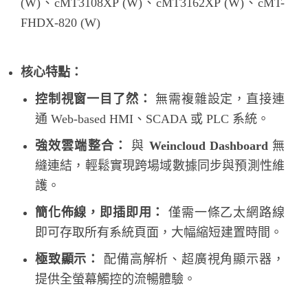
(W)、cMT3108XP (W)、cMT3162XP (W)、cMT-
FHDX-820 (W)
核心特點：
控制視窗一目了然：
無需複雜設定，直接連
通 Web-based HMI、SCADA 或 PLC 系統。
強效雲端整合：
與
Weincloud Dashboard
無
縫連結，輕鬆實現跨場域數據同步與預測性維
護。
簡化佈線，即插即用：
僅需一條乙太網路線
即可存取所有系統頁面，大幅縮短建置時間。
極致顯示：
配備高解析、超廣視角顯示器，
提供全螢幕觸控的流暢體驗。