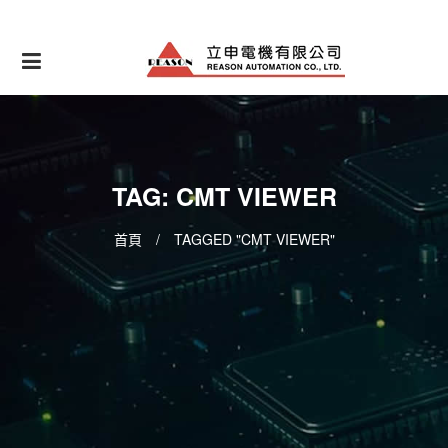
Skip
to
content
TAG: CMT VIEWER
首頁
/
TAGGED "CMT VIEWER"