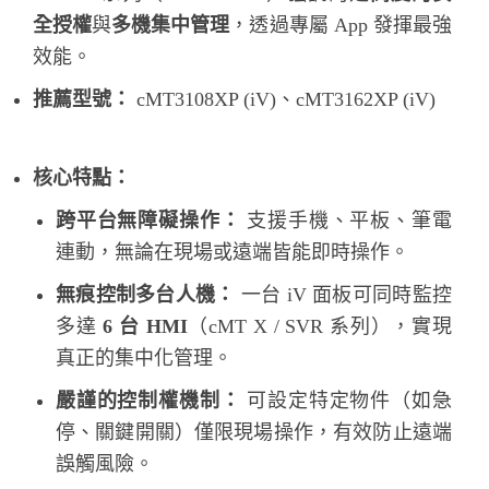
全授權
與
多機集中管理
，透過專屬 App 發揮最強
效能。
推薦型號：
cMT3108XP (iV)、cMT3162XP (iV)
核心特點：
跨平台無障礙操作：
支援手機、平板、筆電
連動，無論在現場或遠端皆能即時操作。
無痕控制多台人機：
一台 iV 面板可同時監控
多達
6 台 HMI
（cMT X / SVR 系列），實現
真正的集中化管理。
嚴謹的控制權機制：
可設定特定物件（如急
停、關鍵開關）僅限現場操作，有效防止遠端
誤觸風險。