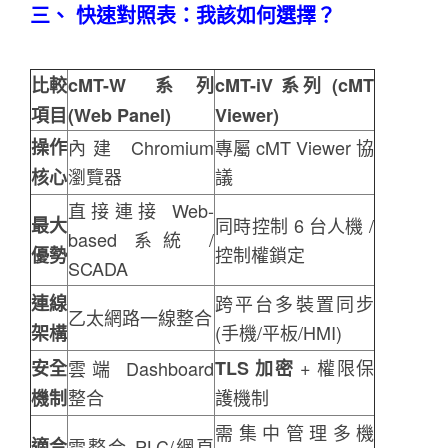
三、 快速對照表：我該如何選擇？
比較
cMT-W 系列
cMT-iV 系列 (cMT
項目
(Web Panel)
Viewer)
操作
內建 Chromium
專屬 cMT Viewer 協
瀏覽器
議
核心
直接連接 Web-
最大
同時控制 6 台人機 /
based 系統 /
控制權鎖定
優勢
SCADA
連線
跨平台多裝置同步
乙太網路一線整合
(手機/平板/HMI)
架構
+ 權限保
安全
雲端 Dashboard
TLS 加密
整合
護機制
機制
需集中管理多機
適合
需整合 PLC/網頁