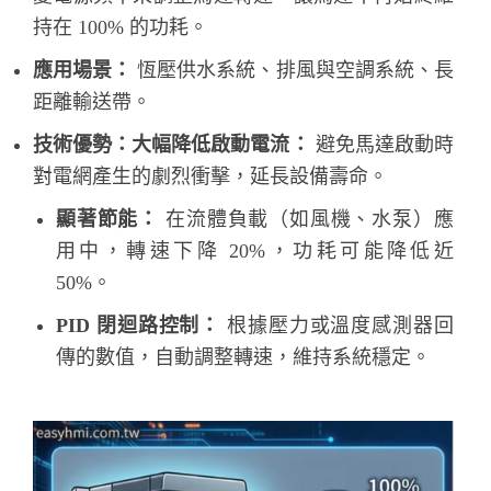
持在 100% 的功耗。
應用場景：
恆壓供水系統、排風與空調系統、長
距離輸送帶。
技術優勢：
大幅降低啟動電流：
避免馬達啟動時
對電網產生的劇烈衝擊，延長設備壽命。
顯著節能：
在流體負載（如風機、水泵）應
用中，轉速下降 20%，功耗可能降低近
50%。
PID 閉迴路控制：
根據壓力或溫度感測器回
傳的數值，自動調整轉速，維持系統穩定。