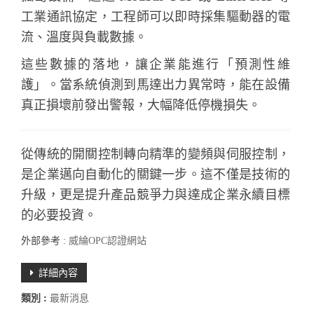
工業通訊協定，工程師可以即時採集驅動器的電
流、溫度與負載數據。
這些數據的落地，讓企業能進行「預測性維
護」。當系統偵測到馬達出力異常時，能在設備
真正損壞前發出警報，大幅降低停機損失。
從傳統的開關控制轉向精準的變頻與伺服控制，
是企業邁向自動化的關鍵一步。這不僅是技術的
升級，更是提升產品競爭力與達成企業永續目標
的必要投資。
外部參考 :
威綸OPC認證網站
詳細內容
類別 :
最新消息