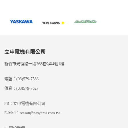
立申電機有限公司
新竹市光復路一段268巷9弄4號1樓
電話：(03)579-7586
傳真：(03)579-7627
FB：
立申電機有限公司
E-Mail：
reason@easyhmi.com.tw