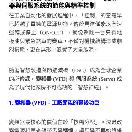
器與伺服系統的節能與精準控制
在工業自動化的發展進程中，「控制」的意義早
已超越了單純的電源切換。傳統馬達僅能以全速
運轉或停止（ON/OFF），就像駕駛一台只有地
板油與緊急煞車的賽車，不僅對機械結構造成劇
烈損耗，更在無形中浪費了大量能源。
隨著智慧製造與節能減碳（ESG）成為全球企業
的必修課，
變頻器 (VFD)
與
伺服系統 (Servo)
成
為了現代化廠房不可或缺的「智慧神經」。
1. 變頻器 (VFD)：工廠節能的幕後功臣
變頻器最核心的價值在於「按需分配」。透過改
變電源頻率來調整馬達轉速，讓馬達不再始終維