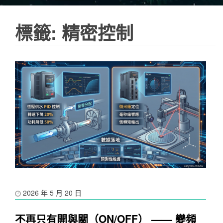
標籤:
精密控制
2026 年 5 月 20 日
不再只有開與關（ON/OFF） —— 變頻