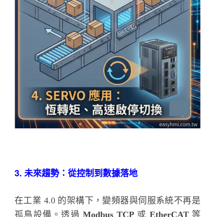
3. 未來趨勢：從控制到數據落地
在工業 4.0 的架構下，變頻器與伺服系統不再是
孤島設備。透過
Modbus TCP
或
EtherCAT
等