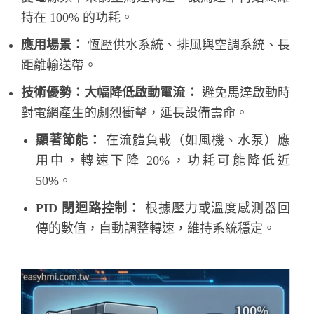
持在 100% 的功耗。
應用場景：
恆壓供水系統、排風與空調系統、長
距離輸送帶。
技術優勢：
大幅降低啟動電流：
避免馬達啟動時
對電網產生的劇烈衝擊，延長設備壽命。
顯著節能：
在流體負載（如風機、水泵）應
用中，轉速下降 20%，功耗可能降低近
50%。
PID 閉迴路控制：
根據壓力或溫度感測器回
傳的數值，自動調整轉速，維持系統穩定。