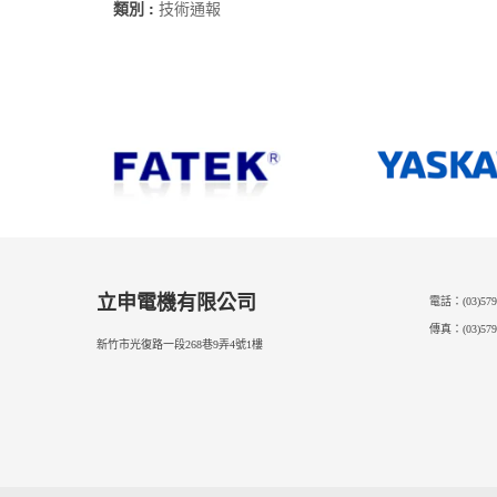
類別 :
技術通報
立申電機有限公司
電話：(03)579
傳真：(03)579
新竹市光復路一段268巷9弄4號1樓