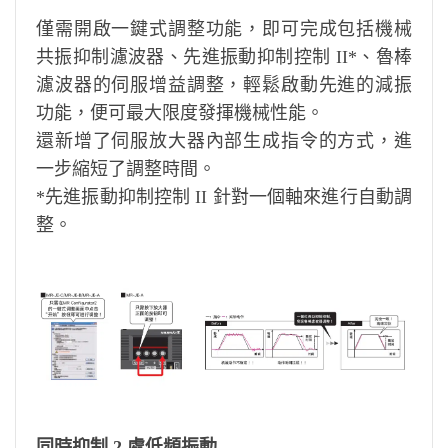
僅需開啟一鍵式調整功能，即可完成包括機械
共振抑制濾波器、先進振動抑制控制 II*、魯棒
濾波器的伺服增益調整，輕鬆啟動先進的減振
功能，便可最大限度發揮機械性能。
還新增了伺服放大器內部生成指令的方式，進
一步縮短了調整時間。
*先進振動抑制控制 II 針對一個軸來進行自動調
整。
同時抑制 2 處低頻振動