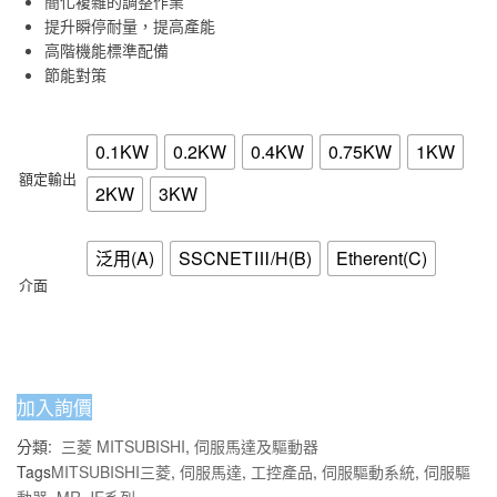
簡化複雜的調整作業
提升瞬停耐量，提高產能
高階機能標準配備
節能對策
0.1KW
0.2KW
0.4KW
0.75KW
1KW
額定輸出
2KW
3KW
泛用(A)
SSCNETⅢ/H(B)
Etherent(C)
介面
加入詢價
分類:
三菱 MITSUBISHI
,
伺服馬達及驅動器
Tags
MITSUBISHI三菱
,
伺服馬達
,
工控產品
,
伺服驅動系統
,
伺服驅