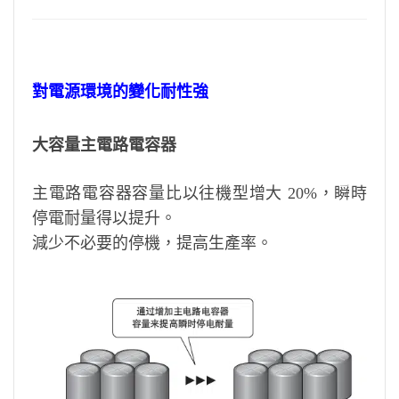
對電源環境的變化耐性強
大容量主電路電容器
主電路電容器容量比以往機型增大 20%，瞬時
停電耐量得以提升。
減少不必要的停機，提高生產率。