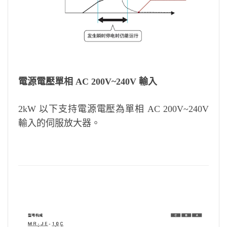
電源電壓單相 AC 200V~240V 輸入
2kW 以下支持電源電壓為單相 AC 200V~240V
輸入的伺服放大器。