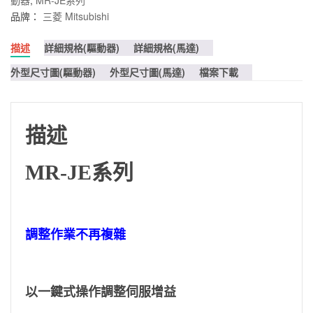
動器
,
MR-JE系列
品牌：
三菱 Mitsubishi
描述
詳細規格(驅動器)
詳細規格(馬達)
外型尺寸圖(驅動器)
外型尺寸圖(馬達)
檔案下載
描述
MR-JE系列
調整作業不再複雜
以一鍵式操作調整伺服增益