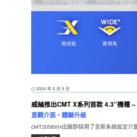
2024 年 5 月 9 日
威綸推出CMT X系列首款 4.3”機種 – 
直觀介面，體驗升級
cMT2058XH
出廠即採用了全新系統設定介