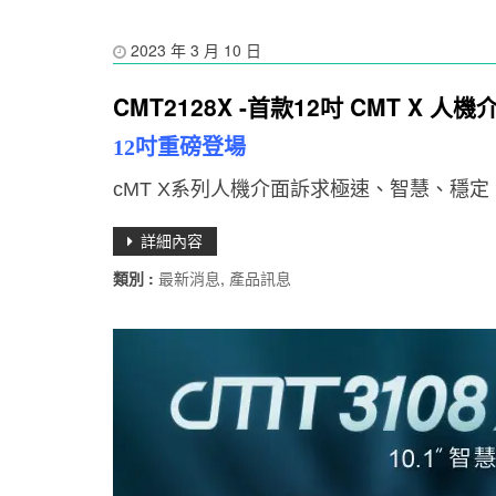
2023 年 3 月 10 日
CMT2128X -首款12吋 CMT X 人機
12吋重磅登場
cMT X系列人機介面訴求極速、智慧、穩
詳細內容
類別 :
最新消息
,
產品訊息