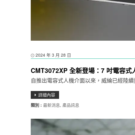
2024 年 3 月 28 日
CMT3072XP 全新登場：7 吋電
自推出電容式人機介面以來，威綸已經陸續推出 10
詳細內容
類別 :
最新消息
,
產品訊息