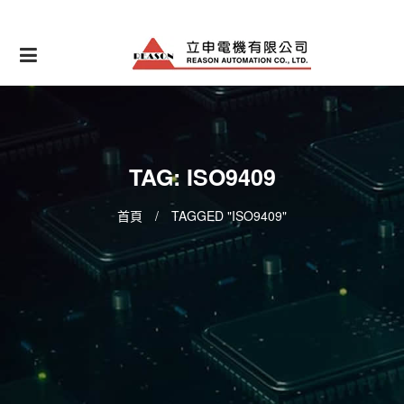
Skip
to
content
TAG: ISO9409
首頁
/
TAGGED "ISO9409"