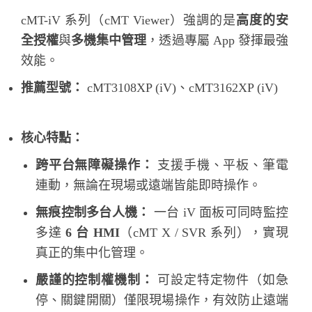
cMT-iV 系列（cMT Viewer）強調的是
高度的安
全授權
與
多機集中管理
，透過專屬 App 發揮最強
效能。
推薦型號：
cMT3108XP (iV)、cMT3162XP (iV)
核心特點：
跨平台無障礙操作：
支援手機、平板、筆電
連動，無論在現場或遠端皆能即時操作。
無痕控制多台人機：
一台 iV 面板可同時監控
多達
6 台 HMI
（cMT X / SVR 系列），實現
真正的集中化管理。
嚴謹的控制權機制：
可設定特定物件（如急
停、關鍵開關）僅限現場操作，有效防止遠端