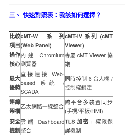
三、 快速對照表：我該如何選擇？
比較
cMT-W 系列
cMT-iV 系列 (cMT
項目
(Web Panel)
Viewer)
操作
內建 Chromium
專屬 cMT Viewer 協
瀏覽器
議
核心
直接連接 Web-
最大
同時控制 6 台人機 /
based 系統 /
控制權鎖定
優勢
SCADA
連線
跨平台多裝置同步
乙太網路一線整合
(手機/平板/HMI)
架構
+ 權限保
安全
雲端 Dashboard
TLS 加密
整合
護機制
機制