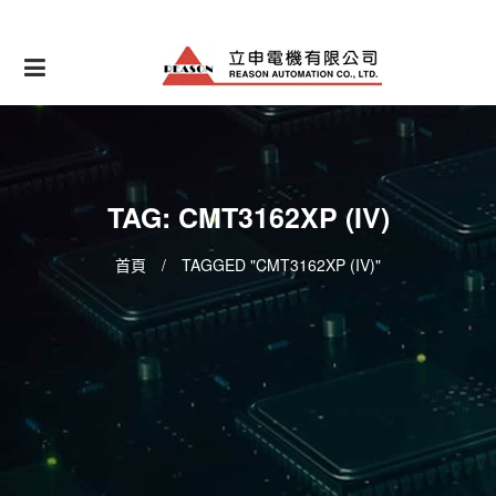
Skip
to
content
TAG: CMT3162XP (IV)
首頁
/
TAGGED "CMT3162XP (IV)"