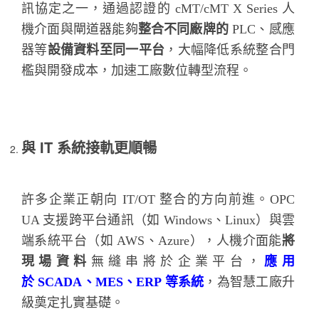
訊協定之一，通過認證的 cMT/cMT X Series 人
機介面與閘道器能夠
整合不同廠牌的
PLC、感應
器等
設備資料至同一平台
，大幅降低系統整合門
檻與開發成本，加速工廠數位轉型流程。
與 IT 系統接軌更順暢
許多企業正朝向 IT/OT 整合的方向前進。OPC
UA 支援跨平台通訊（如 Windows、Linux）與雲
端系統平台（如 AWS、Azure），人機介面能
將
現場資料
無縫串將於企業平台，
應用
於
SCADA、MES、ERP 等系統
，為智慧工廠升
級奠定扎實基礎。