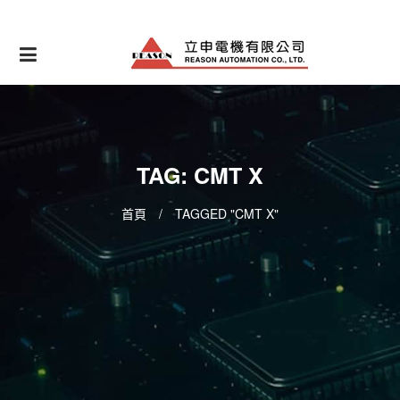
Skip
to
content
TAG: CMT X
首頁
/
TAGGED "CMT X"