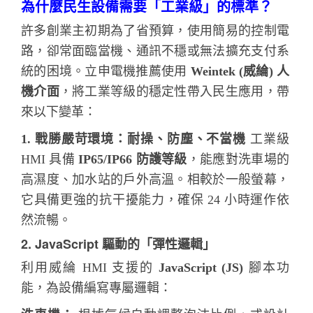
為什麼民生設備需要「工業級」的標準？
許多創業主初期為了省預算，使用簡易的控制電
路，卻常面臨當機、通訊不穩或無法擴充支付系
統的困境。立申電機推薦使用
Weintek (威綸) 人
機介面
，將工業等級的穩定性帶入民生應用，帶
來以下變革：
1. 戰勝嚴苛環境：耐操、防塵、不當機
工業級
HMI 具備
IP65/IP66 防護等級
，能應對洗車場的
高濕度、加水站的戶外高溫。相較於一般螢幕，
它具備更強的抗干擾能力，確保 24 小時運作依
然流暢。
2. JavaScript 驅動的「彈性邏輯」
利用威綸 HMI 支援的
JavaScript (JS)
腳本功
能，為設備編寫專屬邏輯：