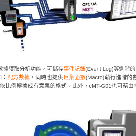
的數據獲取分析功能，可儲存
事件記錄
(Event Log)
，如：
配方數據
，同時也提供
巨集函數
(Macro)執行進
a)依比例轉換成有意義的格式。此外，cMT-G01也可藉由排程器