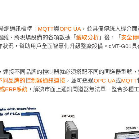
物聯網通訊標準：
MQTT
與
OPC UA
，並具備傳統人機介面
協議、將現場設備的各項數據「
獲取分析
」後，「
安全傳
狀況，幫助用戶全面智慧化升級整廠設備。cMT-G01
，連接不同品牌的控制器就必須搭配不同的閘道器型號，
種不同品牌的控制器通訊連接
，並可透過
OPC UA
或
MQTT
或ERP系統
，解決巿面上通訊閘道器無法單一整合多種