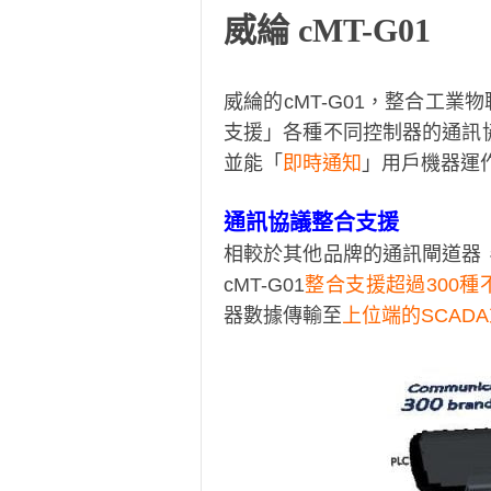
威綸 cMT-G01
威綸的cMT-G01，整合工業
支援」各種不同控制器的通訊
並能「
即時通知
」用戶機器運作
通訊協議整合支援
相較於其他品牌的通訊閘道器
cMT-G01
整合支援超過300
器數據傳輸至
上位端的SCADA