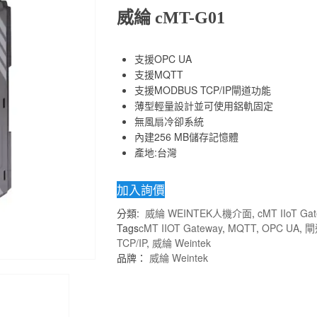
威綸 cMT-G01
支援OPC UA
支援MQTT
支援MODBUS TCP/IP閘道功能
薄型輕量設計並可使用鋁軌固定
無風扇冷卻系統
內建256 MB儲存記憶體
產地:台灣
加入詢價
分類:
威綸 WEINTEK人機介面
,
cMT IIoT Ga
Tags
cMT IIOT Gateway
,
MQTT
,
OPC UA
,
閘
TCP/IP
,
威綸 Weintek
品牌：
威綸 Weintek