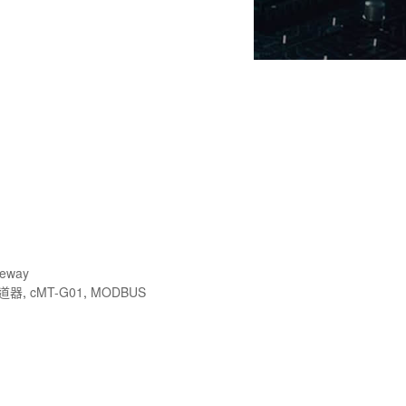
teway
道器
,
cMT-G01
,
MODBUS