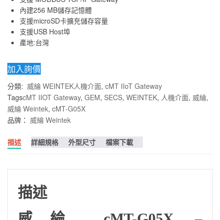
內建256 MB儲存記憶體
支援microSD卡擴充儲存容量
支援USB Host埠
產地:台灣
加入詢價
分類:
威綸 WEINTEK人機介面
,
cMT IIoT Gateway
Tags
cMT IIOT Gateway
,
GEM
,
SECS
,
WEINTEK
,
人機介面
,
威綸
,
威綸 Weintek
,
cMT-G05X
品牌：
威綸 Weintek
描述
詳細規格
外型尺寸
檔案下載
描述
威綸 cMT-G05X –