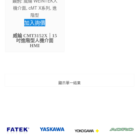
類別:
威綸 WEINTEK人
機介面
,
cMT X系列
,
進
階型
加入詢價
威綸 CMT3152X｜15
吋進階型人機介面
HMI
顯示單一結果