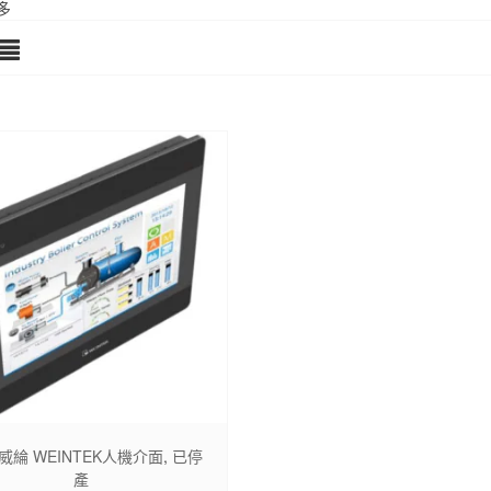
多
威綸 WEINTEK人機介面
,
已停
產