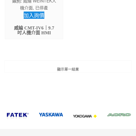
類別:
威綸 WEINTEK人
機介面
,
已停產
加入詢價
威綸 CMT-IV6｜9.7
吋人機介面 HMI
顯示單一結果