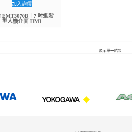
加入詢價
 EMT3070B｜7 吋進階
型人機介面 HMI
顯示單一結果