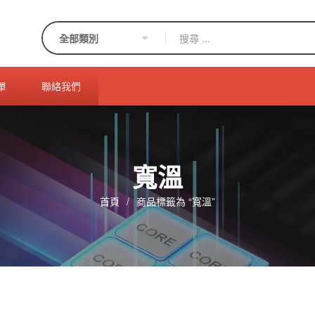
單
聯絡我們
寬溫
首頁
/
商品標籤為 “寬溫”