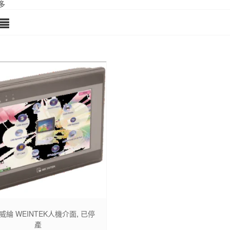
多
威綸 WEINTEK人機介面
,
已停
產