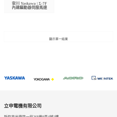
安川 Yaskawa | Σ-7F
內建驅動器伺服馬達
顯示單一結果
立申電機有限公司
新竹市光復路一段268巷9弄4號1樓