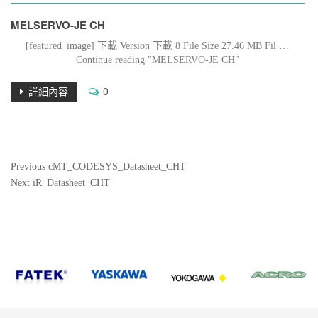
MELSERVO-JE CH
[featured_image] 下載 Version 下載 8 File Size 27.46 MB Fil …
Continue reading "MELSERVO-JE CH"
詳細內容
0
文
Previous
Previous
cMT_CODESYS_Datasheet_CHT
Post
Next
Next
iR_Datasheet_CHT
章
Post
導
覽