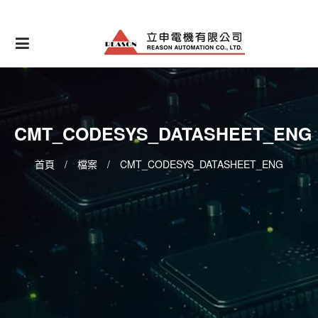
Skip
to
content
CMT_CODESYS_DATASHEET_ENG
首頁
/
檔案
/
CMT_CODESYS_DATASHEET_ENG