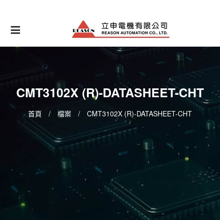
Skip
to
content
CMT3102X (R)-DATASHEET-CHT
首頁
/
檔案
/
CMT3102X (R)-DATASHEET-CHT