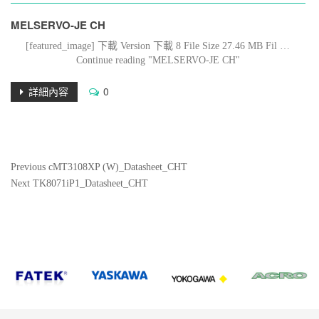
MELSERVO-JE CH
[featured_image] 下載 Version 下載 8 File Size 27.46 MB Fil …
Continue reading "MELSERVO-JE CH"
詳細內容
0
文
Previous
Previous
cMT3108XP (W)_Datasheet_CHT
Post
Next
Next
TK8071iP1_Datasheet_CHT
章
Post
導
覽