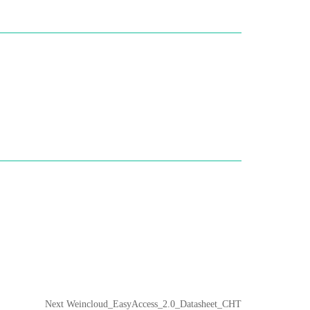
Next
Next
Weincloud_EasyAccess_2.0_Datasheet_CHT