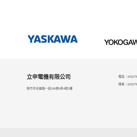
Post
章
導
覽
立申電機有限公司
電話：(03)579
傳真：(03)579
新竹市光復路一段268巷9弄4號1樓