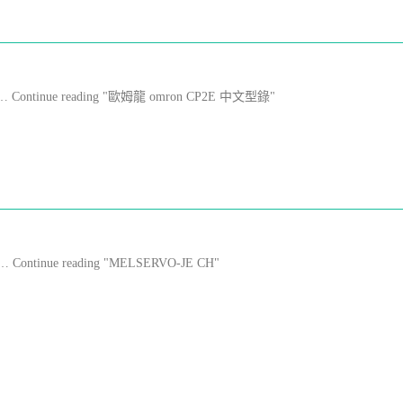
File … Continue reading "歐姆龍 omron CP2E 中文型錄"
l … Continue reading "MELSERVO-JE CH"