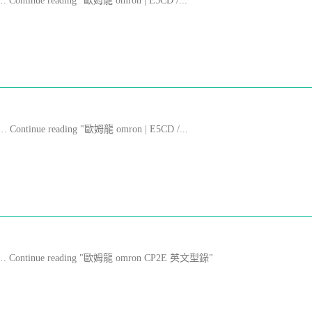
 … Continue reading "歐姆龍 omron | E5CD /...
 … Continue reading "歐姆龍 omron | E5CD /...
File … Continue reading "歐姆龍 omron CP2E 英文型錄"