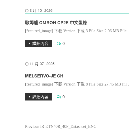
3 月
10
2026
歐姆龍 OMRON CP2E 中文型錄
[featured_image] 下載 Version 下載 3 File Size 2.06 MB 
詳細內容
0
11 月
07
2025
MELSERVO-JE CH
[featured_image] 下載 Version 下載 8 File Size 27.46 MB Fi
詳細內容
0
文
Previous
Previous
iR-ETN40R_40P_Datasheet_ENG