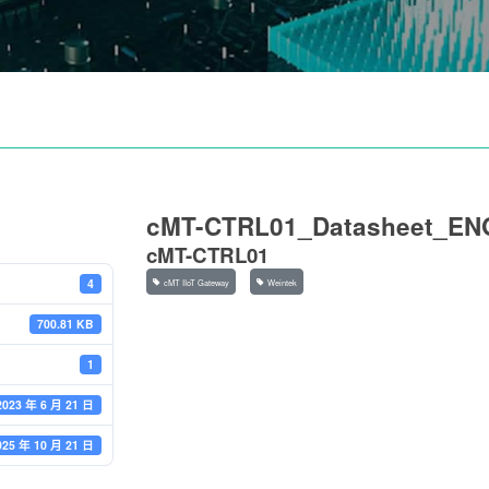
cMT-CTRL01_Datasheet_EN
cMT-CTRL01
4
cMT IIoT Gateway
Weintek
700.81 KB
1
2023 年 6 月 21 日
025 年 10 月 21 日