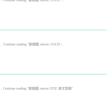
 … Continue reading "歐姆龍 omron | E5CD /...
 … Continue reading "歐姆龍 omron | E5CD /...
File … Continue reading "歐姆龍 omron CP2E 英文型錄"