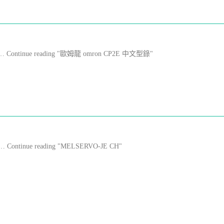
File … Continue reading "歐姆龍 omron CP2E 中文型錄"
l … Continue reading "MELSERVO-JE CH"