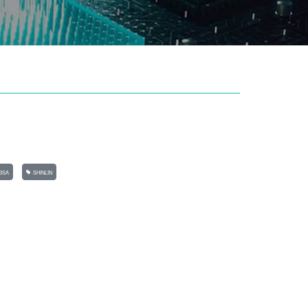
3SA
SHINLIN