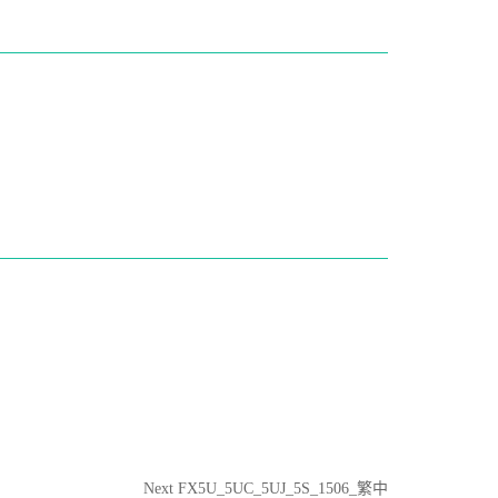
Next
Next
FX5U_5UC_5UJ_5S_1506_繁中