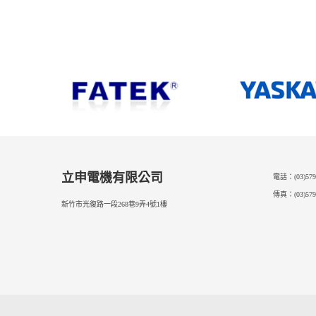
Post
章
導
覽
立申電機有限公司
電話：(03)579
傳真：(03)579
新竹市光復路一段268巷9弄4號1樓